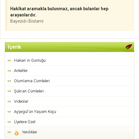
Hakîkat aramakla bulunmaz, ancak bulanlar hep
arayanlardır.
Bayezid-i Bistami
İçerik
Hakan`ın Günlüğü
Anketler
Olumlama Cümleleri
Şükran Cümleleri
Videolar
Ayşegül'ün Yaşam Koçu
Üyelere Özel
Yenilikler