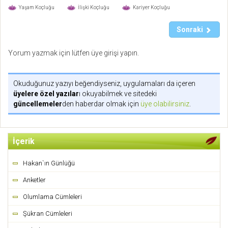
Yaşam Koçluğu
İlişki Koçluğu
Kariyer Koçluğu
Sonraki
Yorum yazmak için lütfen üye girişi yapın.
Okuduğunuz yazıyı beğendiyseniz, uygulamaları da içeren
üyelere özel yazılar
ı okuyabilmek ve sitedeki
güncellemeler
den haberdar olmak için
üye olabilirsiniz
.
İçerik
Hakan`ın Günlüğü
Anketler
Olumlama Cümleleri
Şükran Cümleleri