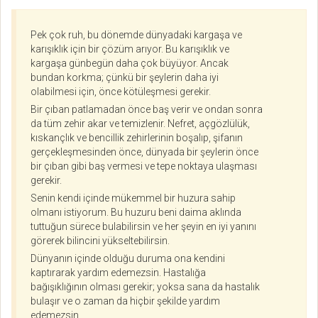
Pek çok ruh, bu dönemde dünyadaki kargaşa ve
karışıklık için bir çözüm arıyor. Bu karışıklık ve
kargaşa günbegün daha çok büyüyor. Ancak
bundan korkma; çünkü bir şeylerin daha iyi
olabilmesi için, önce kötüleşmesi gerekir.
Bir çıban patlamadan önce baş verir ve ondan sonra
da tüm zehir akar ve temizlenir. Nefret, açgözlülük,
kıskançlık ve bencillik zehirlerinin boşalıp, şifanın
gerçekleşmesinden önce, dünyada bir şeylerin önce
bir çıban gibi baş vermesi ve tepe noktaya ulaşması
gerekir.
Senin kendi içinde mükemmel bir huzura sahip
olmanı istiyorum. Bu huzuru beni daima aklında
tuttuğun sürece bulabilirsin ve her şeyin en iyi yanını
görerek bilincini yükseltebilirsin.
Dünyanın içinde olduğu duruma ona kendini
kaptırarak yardım edemezsin. Hastalığa
bağışıklığının olması gerekir; yoksa sana da hastalık
bulaşır ve o zaman da hiçbir şekilde yardım
edemezsin.