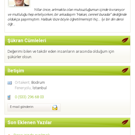
Yıllar önce, artmakta olan mutsuzluğumun içinde kıvranıyor
ve mutluluğu hep erteliyorken, bir arkadaşım "Hakan, cennet burada!" dediğinde
oldukça şaşırmıştım. Halbuki bize böyle öğretilmemişti hiç... İyi bir din dersi
öğr...
Şükran Cümleleri
Değerimi bilen ve takdir eden insanların arasında olduğum için
şükürler olsun.
İletişim
Ortakent,
Bodrum
Feneryolu,
İstanbul
0 (533) 296 68 03
E-mail gönderin
Son Eklenen Yazılar