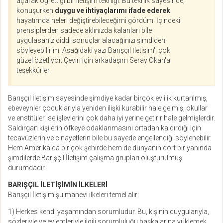
açarak öğrettiği bir iletişim tekniği. Bu teknik sayesinde,
konuşurken
duygu ve ihtiyaçlarımı ifade ederek
hayatımda neleri değiştirebileceğimi gördüm. İçindeki
prensiplerden sadece aklınızda kalanları bile
uygulasanız ciddi sonuçlar alacağınızı şimdiden
söyleyebilirim. Aşağıdaki yazı Barışçıl İletişim'i çok
güzel özetliyor. Çeviri için arkadaşım Seray Okan'a
teşekkürler.
Barışçıl İletişim sayesinde şimdiye kadar birçok evlilik kurtarılmış,
ebeveynler çocuklarıyla yeniden ilişki kurabilir hale gelmiş, okullar
ve enstitüler ise işlevlerini çok daha iyi yerine getirir hale gelmişlerdir.
Saldırgan kişilerin öfkeye odaklanmasını ortadan kaldırdığı için
tecavüzlerin ve cinayetlerin bile bu sayede engellendiği söylenebilir.
Hem Amerika’da bir çok şehirde hem de dünyanın dört bir yanında
şimdilerde Barışçıl İletişim çalışma grupları oluşturulmuş
durumdadır.
BARIŞÇIL İLETİŞİMİN İLKELERİ
Barışçıl İletişim şu manevi ilkeleri temel alır:
1) Herkes kendi yaşamından sorumludur. Bu, kişinin duygularıyla,
sözleriyle ve eylemleriyle ilgili sorumluluğu başkalarına yüklemek