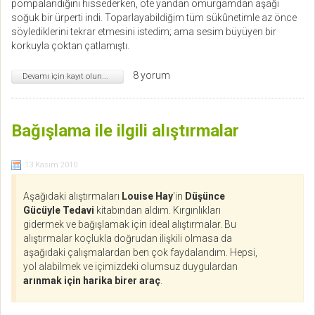
pompalandığını hissederken, öte yandan omurgamdan aşağı
soğuk bir ürperti indi. Toparlayabildiğim tüm sükûnetimle az önce
söylediklerini tekrar etmesini istedim; ama sesim büyüyen bir
korkuyla çoktan çatlamıştı.
8 yorum
Devamı için kayıt olun...
Bağışlama ile ilgili alıştırmalar
13 Kasım 2010
Aşağıdaki alıştırmaları
Louise Hay
'in
Düşünce
Gücüyle Tedavi
kitabından aldım. Kırgınlıkları
gidermek ve bağışlamak için ideal alıştırmalar. Bu
alıştırmalar koçlukla doğrudan ilişkili olmasa da
aşağıdaki çalışmalardan ben çok faydalandım. Hepsi,
yol alabilmek ve içimizdeki olumsuz duygulardan
arınmak için harika birer araç
.