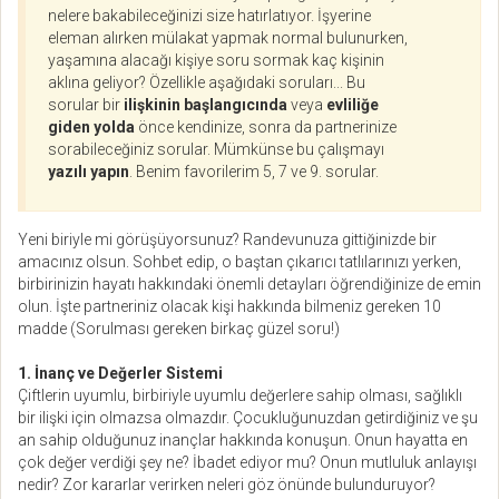
nelere bakabileceğinizi size hatırlatıyor. İşyerine
eleman alırken mülakat yapmak normal bulunurken,
yaşamına alacağı kişiye soru sormak kaç kişinin
aklına geliyor? Özellikle aşağıdaki soruları... Bu
sorular bir
ilişkinin başlangıcında
veya
evliliğe
giden yolda
önce kendinize, sonra da partnerinize
sorabileceğiniz sorular. Mümkünse bu çalışmayı
yazılı yapın
. Benim favorilerim 5, 7 ve 9. sorular.
Yeni biriyle mi görüşüyorsunuz? Randevunuza gittiğinizde bir
amacınız olsun. Sohbet edip, o baştan çıkarıcı tatlılarınızı yerken,
birbirinizin hayatı hakkındaki önemli detayları öğrendiğinize de emin
olun. İşte partneriniz olacak kişi hakkında bilmeniz gereken 10
madde (Sorulması gereken birkaç güzel soru!)
1. İnanç ve Değerler Sistemi
Çiftlerin uyumlu, birbiriyle uyumlu değerlere sahip olması, sağlıklı
bir ilişki için olmazsa olmazdır. Çocukluğunuzdan getirdiğiniz ve şu
an sahip olduğunuz inançlar hakkında konuşun. Onun hayatta en
çok değer verdiği şey ne? İbadet ediyor mu? Onun mutluluk anlayışı
nedir? Zor kararlar verirken neleri göz önünde bulunduruyor?