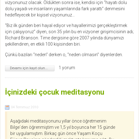
vizyonunuz olacak. Öldükten sonra ise, kendisi için “hayatı dolu
dolu yaşadı ve insanların yaşamlarında fark yarattı” denmesini
hedefleyecek bir kişisel vizyonunuz…
“Biz ilk günden beri hayal ediyor ve hayallerimizi gerçekleştirmek
için çalışıyoruz” diyen, son 35 yılın bu en vizyoner girişimcisinin adı;
Richard Branson. Time dergisine göre 2007 yılında dünyamızı
şekillendiren, en etkili 100 kişisinden biri.
Çünkü bazıları “neden” derken o, “neden olmasın” diyenlerden.
1 yorum
Devamı için kayıt olun...
İçinizdeki çocuk meditasyonu
04 Temmuz 2010
Aşağıdaki meditasyonunu yıllar önce öğretmenim
Bilge`den öğrenmiştim ve 1,5 yıl boyunca her 15 günde
bir uygulamıştım. Birkaç gün önce Yaşam Koçu