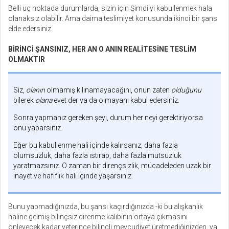
Belli uç noktada durumlarda, sizin için Şimdi'yi kabullenmek hala
olanaksız olabilir. Ama daima teslimiyet konusunda ikinci bir şans
elde edersiniz.
BİRİNCİ ŞANSINIZ, HER AN O ANIN REALİTESİNE TESLİM
OLMAKTIR
Siz,
olanın
olmamış kılınamayacağını, onun zaten
olduğunu
bilerek
olana
evet der ya da olmayanı kabul edersiniz.
Sonra yapmanız gereken şeyi, durum her neyi gerektiriyorsa
onu yaparsınız.
Eğer bu kabullenme hali içinde kalırsanız; daha fazla
olumsuzluk, daha fazla ıstırap, daha fazla mutsuzluk
yaratmazsınız. O zaman bir dirençsizlik, mücadeleden uzak bir
inayet ve hafiflik hali içinde yaşarsınız.
Bunu yapmadığınızda, bu şansı kaçırdığınızda -ki bu alışkanlık
haline gelmiş bilinçsiz direnme kalıbının ortaya çıkmasını
önleyecek kadar yeterince bilinçli mevcudiyet üretmediğinizden ya