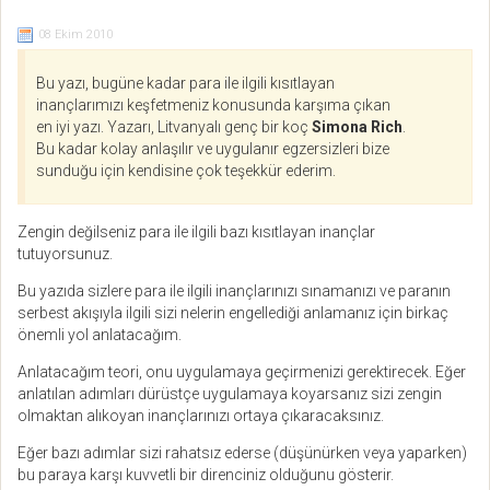
08 Ekim 2010
Bu yazı, bugüne kadar para ile ilgili kısıtlayan
inançlarımızı keşfetmeniz konusunda karşıma çıkan
en iyi yazı. Yazarı, Litvanyalı genç bir koç
Simona Rich
.
Bu kadar kolay anlaşılır ve uygulanır egzersizleri bize
sunduğu için kendisine çok teşekkür ederim.
Zengin değilseniz para ile ilgili bazı kısıtlayan inançlar
tutuyorsunuz.
Bu yazıda sizlere para ile ilgili inançlarınızı sınamanızı ve paranın
serbest akışıyla ilgili sizi nelerin engellediği anlamanız için birkaç
önemli yol anlatacağım.
Anlatacağım teori, onu uygulamaya geçirmenizi gerektirecek. Eğer
anlatılan adımları dürüstçe uygulamaya koyarsanız sizi zengin
olmaktan alıkoyan inançlarınızı ortaya çıkaracaksınız.
Eğer bazı adımlar sizi rahatsız ederse (düşünürken veya yaparken)
bu paraya karşı kuvvetli bir direnciniz olduğunu gösterir.