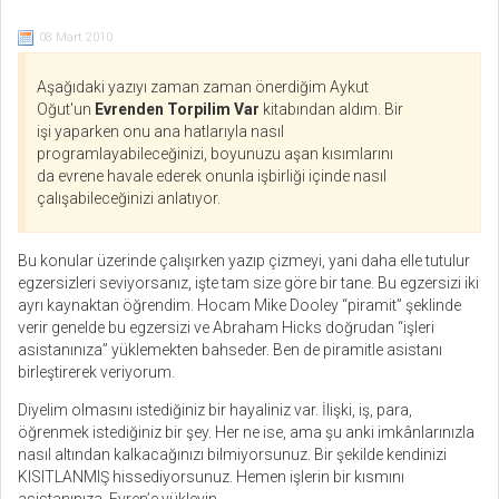
08 Mart 2010
Aşağıdaki yazıyı zaman zaman önerdiğim Aykut
Oğut'un
Evrenden Torpilim Var
kitabından aldım. Bir
işi yaparken onu ana hatlarıyla nasıl
programlayabileceğinizi, boyunuzu aşan kısımlarını
da evrene havale ederek onunla işbirliği içinde nasıl
çalışabileceğinizi anlatıyor.
Bu konular üzerinde çalışırken yazıp çizmeyi, yani daha elle tutulur
egzersizleri seviyorsanız, işte tam size göre bir tane. Bu egzersizi iki
ayrı kaynaktan öğrendim. Hocam Mike Dooley “piramit” şeklinde
verir genelde bu egzersizi ve Abraham Hicks doğrudan “işleri
asistanınıza” yüklemekten bahseder. Ben de piramitle asistanı
birleştirerek veriyorum.
Diyelim olmasını istediğiniz bir hayaliniz var. İlişki, iş, para,
öğrenmek istediğiniz bir şey. Her ne ise, ama şu anki imkânlarınızla
nasıl altından kalkacağınızı bilmiyorsunuz. Bir şekilde kendinizi
KISITLANMIŞ hissediyorsunuz. Hemen işlerin bir kısmını
asistanınıza, Evren’e yükleyin.