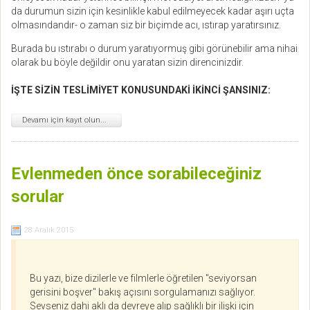
da durumun sizin için kesinlikle kabul edilmeyecek kadar aşırı uçta
olmasındandır- o zaman siz bir biçimde acı, ıstırap yaratırsınız.
Burada bu ıstırabı o durum yaratıyormuş gibi görünebilir ama nihai
olarak bu böyle değildir onu yaratan sizin direncinizdir.
İŞTE SİZİN TESLİMİYET KONUSUNDAKİ İKİNCİ ŞANSINIZ:
Devamı için kayıt olun...
Evlenmeden önce sorabileceğiniz
sorular
28 Aralık 2015
Bu yazı, bize dizilerle ve filmlerle öğretilen "seviyorsan
gerisini boşver" bakış açısını sorgulamanızı sağlıyor.
Sevseniz dahi aklı da devreye alıp sağlıklı bir ilişki için