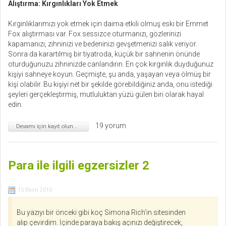
Alıştırma: Kırgınlıkları Yok Etmek
Kırgınlıklarımızı yok etmek için daima etkili olmuş eski bir Emmet
Fox alıştırması var. Fox sessizce oturmanızı, gözlerinizi
kapamanızı, zihninizi ve bedeninizi gevşetmenizi salık veriyor.
Sonra da karartılmış bir tiyatroda, küçük bir sahnenin önünde
oturduğunuzu zihninizde canlandırın. En çok kırgınlık duyduğunuz
kişiyi sahneye koyun. Geçmişte, şu anda, yaşayan veya ölmüş bir
kişi olabilir. Bu kişiyi net bir şekilde görebildiğiniz anda, onu istediği
şeyleri gerçekleştirmiş, mutluluktan yüzü gülen biri olarak hayal
edin.
19 yorum
Devamı için kayıt olun...
Para ile ilgili egzersizler 2
15 Ekim 2010
Bu yazıyı bir önceki gibi koç Simona Rich'in sitesinden
alıp çevirdim. İçinde paraya bakış açınızı değiştirecek,