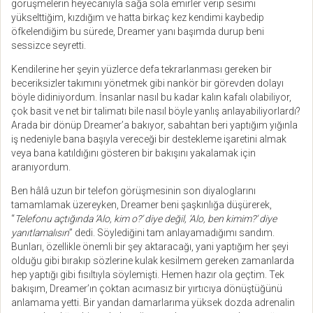
görüşmelerin heyecanıyla sağa sola emirler verip sesimi
yükselttiğim, kızdığım ve hatta birkaç kez kendimi kaybedip
öfkelendiğim bu sürede, Dreamer yanı başımda durup beni
sessizce seyretti.
Kendilerine her şeyin yüzlerce defa tekrarlanması gereken bir
beceriksizler takımını yönetmek gibi nankör bir görevden dolayı
böyle didiniyordum. İnsanlar nasıl bu kadar kalın kafalı olabiliyor,
çok basit ve net bir talimatı bile nasıl böyle yanlış anlayabiliyorlardı?
Arada bir dönüp Dreamer’a bakıyor, sabahtan beri yaptığım yığınla
iş nedeniyle bana başıyla vereceği bir destekleme işaretini almak
veya bana katıldığını gösteren bir bakışını yakalamak için
aranıyordum.
Ben hâlâ uzun bir telefon görüşmesinin son diyaloglarını
tamamlamak üzereyken, Dreamer beni şaşkınlığa düşürerek,
“
Telefonu açtığında ‘Alo, kim o?’ diye değil, ‘Alo, ben kimim?’ diye
yanıtlamalısın
” dedi. Söylediğini tam anlayamadığımı sandım.
Bunları, özellikle önemli bir şey aktaracağı, yani yaptığım her şeyi
olduğu gibi bırakıp sözlerine kulak kesilmem gereken zamanlarda
hep yaptığı gibi fısıltıyla söylemişti. Hemen hazır ola geçtim. Tek
bakışım, Dreamer’ın çoktan acımasız bir yırtıcıya dönüştüğünü
anlamama yetti. Bir yandan damarlarıma yüksek dozda adrenalin