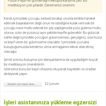
Füsun Paşa`nın gönderdiği mektupta karşıma çıktı. Bu
meditasyon çok şifalıdır. Denemenizi öneririm.
Kendi içimizdeki çocuğu serbest bırakıp onunla birlikte hareket
edersek başkalarının değil onun ne istediğine kulak verirsek bir
çocuğu nasıl mutlu edecek bir şey yaptığınızda yüzü gülerse mutlu
olursa, sizin de yüzünüz aynı şekilde keyifle gülecektir. Bu gülücük
sahte değil içinizdeki çocuğun gülümsemesi, gerçeğiniz, size huzur
ve keyif veren bir gülümseme olacaktır. İçimizdeki çocukla
buluştuğumuzda kendimiz olma armağanını tekrar elde etmiş
olacağız.
Şimdi size bu buluşma için danışanlarıma da uyguladığım küçük
bir meditasyon önerebilirim.
İsterseniz bunu bir kayıt cihazına okuyarak kaydedin ve oradan
dinleyerek yapın.
52 yorum
Devamı için kayıt olun...
İşleri asistanınıza yükleme egzersizi