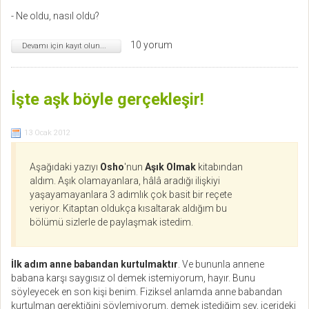
- Ne oldu, nasıl oldu?
10 yorum
Devamı için kayıt olun...
İşte aşk böyle gerçekleşir!
13 Ocak 2012
Aşağıdaki yazıyı
Osho
'nun
Aşık Olmak
kitabından
aldım. Aşık olamayanlara, hâlâ aradığı ilişkiyi
yaşayamayanlara 3 adımlık çok basit bir reçete
veriyor. Kitaptan oldukça kısaltarak aldığım bu
bölümü sizlerle de paylaşmak istedim.
İlk adım anne babandan kurtulmaktır
. Ve bununla annene
babana karşı saygısız ol demek istemiyorum, hayır. Bunu
söyleyecek en son kişi benim. Fiziksel anlamda anne babandan
kurtulman gerektiğini söylemiyorum, demek istediğim şey, içerideki