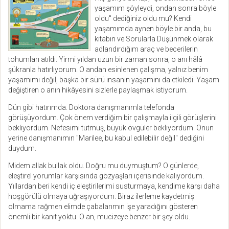
yaşamım şöyleydi, ondan sonra böyle
oldu" dediğiniz oldu mu? Kendi
yaşamımda aynen böyle bir anda, bu
kitabın ve Sorularla Düşünmek olarak
adlandırdığım araç ve becerilerin
tohumları atıldı. Yirmi yıldan uzun bir zaman sonra, o anı hâlâ
şükranla hatırlıyorum. O andan esinlenen çalışma, yalnız benim
yaşamımı değil, başka bir sürü insanın yaşamını da etkiledi. Yaşam
değiştiren o anın hikâyesini sizlerle paylaşmak istiyorum.
Dün gibi hatırımda. Doktora danışmanımla telefonda
görüşüyordum. Çok önem verdiğim bir çalışmayla ilgili görüşlerini
bekliyordum. Nefesimi tutmuş, büyük övgüler bekliyordum. Onun
yerine danışmanımın "Marilee, bu kabul edilebilir değil" dediğini
duydum.
Midem allak bullak oldu. Doğru mu duymuştum? O günlerde,
eleştirel yorumlar karşısında gözyaşları içerisinde kalıyordum.
Yıllardan beri kendi iç eleştirilerimi susturmaya, kendime karşı daha
hoşgörülü olmaya uğraşıyordum. Biraz ilerleme kaydetmiş
olmama rağmen elimde çabalarımın işe yaradığını gösteren
önemli bir kanıt yoktu. O an, mucizeye benzer bir şey oldu.