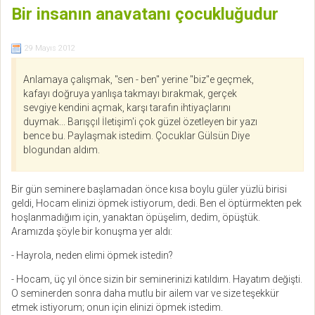
Bir insanın anavatanı çocukluğudur
29 Mayıs 2012
Anlamaya çalışmak, "sen - ben" yerine "biz"e geçmek,
kafayı doğruya yanlışa takmayı bırakmak, gerçek
sevgiye kendini açmak, karşı tarafın ihtiyaçlarını
duymak... Barışçıl İletişim'i çok güzel özetleyen bir yazı
bence bu. Paylaşmak istedim. Çocuklar Gülsün Diye
blogundan aldım.
Bir gün seminere başlamadan önce kısa boylu güler yüzlü birisi
geldi, Hocam elinizi öpmek istiyorum, dedi. Ben el öptürmekten pek
hoşlanmadığım için, yanaktan öpüşelim, dedim, öpüştük.
Aramızda şöyle bir konuşma yer aldı:
- Hayrola, neden elimi öpmek istedin?
- Hocam, üç yıl önce sizin bir seminerinizi katıldım. Hayatım değişti.
O seminerden sonra daha mutlu bir ailem var ve size teşekkür
etmek istiyorum; onun için elinizi öpmek istedim.