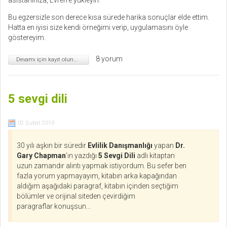
Bu egzersizle son derece kısa sürede harika sonuçlar elde ettim.
Hatta en iyisi size kendi örneğimi verip, uygulamasını öyle
göstereyim.
8 yorum
Devamı için kayıt olun...
5 sevgi dili
02 Şubat 2010
30 yılı aşkın bir süredir
Evlilik Danışmanlığı
yapan
Dr.
Gary Chapman
'ın yazdığı
5 Sevgi Dili
adlı kitaptan
uzun zamandır alıntı yapmak istiyordum. Bu sefer ben
fazla yorum yapmayayım, kitabın arka kapağından
aldığım aşağıdaki paragraf, kitabın içinden seçtiğim
bölümler ve orijinal siteden çevirdiğim
paragraflar konuşsun...