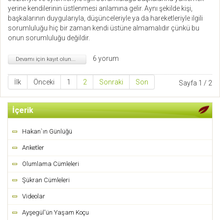
yerine kendilerinin üstlenmesi anlamına gelir. Aynı şekilde kişi,
başkalarının duygularıyla, düşünceleriyle ya da hareketleriyle ilgili
sorumluluğu hiç bir zaman kendi üstüne almamalıdır çünkü bu
onun sorumluluğu değildir.
6 yorum
Devamı için kayıt olun...
İlk
Önceki
1
2
Sonraki
Son
Sayfa 1 / 2
İçerik
Hakan`ın Günlüğü
Anketler
Olumlama Cümleleri
Şükran Cümleleri
Videolar
Ayşegül'ün Yaşam Koçu