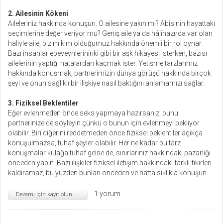
2. Ailesinin Kökeni
Aileleriniz hakkında konuşun. O ailesine yakın mı? Abisinin hayattaki
seçimlerine değer veriyor mu? Geniş aile ya da hâlihazırda var olan
haliyle aile, bizim kim olduğumuz hakkında önemli bir rol oynar.
Bazı insanlar ebeveynlerininki gibi bir aşk hikayesi isterken, bazısı
ailelerinin yaptığı hatalardan kaçmak ister. Yetişme tarzlarımız
hakkında konuşmak, partnerimizin dünya görüşü hakkında birçok
şeyi ve onun sağlıklı bir ilişkiye nasıl baktığını anlamamızı sağlar.
3. Fiziksel Beklentiler
Eğer evlenmeden önce seks yapmaya hazırsanız, bunu
partnerinize de söyleyin çünkü o bunun için evlenmeyi bekliyor
olabilir. Biri diğerini reddetmeden önce fiziksel beklentiler açıkça
konuşulmazsa, tuhaf şeyler olabilir. Her ne kadar bu tarz
konuşmalar kulağa tuhaf gelse de, sınırlarınız hakkındaki pazarlığı
önceden yapın. Bazı ilişkiler fiziksel iletişim hakkındaki farklı fikirleri
kaldıramaz, bu yüzden bunları önceden ve hatta sıklıkla konuşun.
1 yorum
Devamı için kayıt olun...