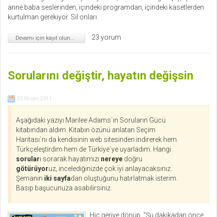
anne baba seslerinden, içindeki programdan, içindeki kasetlerden
kurtulman gerekiyor. Sil onları.
23 yorum
Devamı için kayıt olun...
Sorularını değiştir, hayatın değişsin
25 Nisan 2011
Aşağıdaki yazıyı Marilee Adams`ın Soruların Gücü
kitabından aldım. Kitabın özünü anlatan Seçim
Haritası`nı da kendisinin web sitesinden indirerek hem
Türkçeleştirdim hem de Türkiye`ye uyarladım. Hangi
sorular
ı sorarak hayatımızı
nereye
doğru
götürüyor
uz, incelediğinizde çok iyi anlayacaksınız.
Şemanın
iki sayfa
dan oluştuğunu hatırlatmak isterim.
Basıp başucunuza asabilirsiniz.
Hiç geriye dönüp, "Şu dakikadan önce