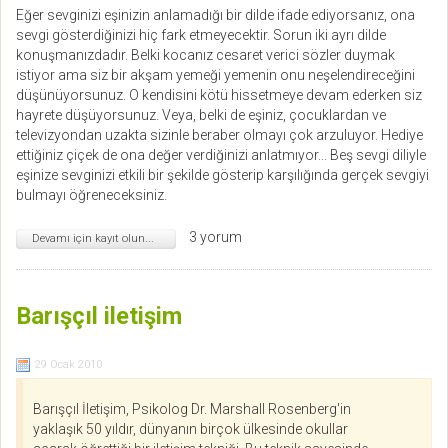
Eğer sevginizi eşinizin anlamadığı bir dilde ifade ediyorsanız, ona
sevgi gösterdiğinizi hiç fark etmeyecektir. Sorun iki ayrı dilde
konuşmanızdadır. Belki kocanız cesaret verici sözler duymak
istiyor ama siz bir akşam yemeği yemenin onu neşelendireceğini
düşünüyorsunuz. O kendisini kötü hissetmeye devam ederken siz
hayrete düşüyorsunuz. Veya, belki de eşiniz, çocuklardan ve
televizyondan uzakta sizinle beraber olmayı çok arzuluyor. Hediye
ettiğiniz çiçek de ona değer verdiğinizi anlatmıyor... Beş sevgi diliyle
eşinize sevginizi etkili bir şekilde gösterip karşılığında gerçek sevgiyi
bulmayı öğreneceksiniz.
3 yorum
Devamı için kayıt olun...
Barışçıl iletişim
29 Ocak 2010
Barışçıl İletişim, Psikolog Dr. Marshall Rosenberg'in
yaklaşık 50 yıldır, dünyanın birçok ülkesinde okullar