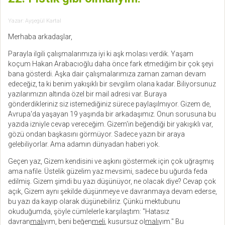
Yazar:
Ayşegül Kartal
Merhaba arkadaşlar,
Parayla ilgili çalışmalarımıza iyi ki aşk molası verdik. Yaşam
koçum Hakan Arabacıoğlu daha önce fark etmediğim bir çok şeyi
bana gösterdi. Aşka dair çalışmalarımıza zaman zaman devam
edeceğiz, ta ki benim yakışıklı bir sevgilim olana kadar. Biliyorsunuz
yazılarımızın altında özel bir mail adresi var. Buraya
gönderdikleriniz siz istemediğiniz sürece paylaşılmıyor. Gizem de,
Avrupa'da yaşayan 19 yaşında bir arkadaşımız. Onun sorusuna bu
yazıda izniyle cevap vereceğim. Gizem'in beğendiği bir yakışıklı var,
gözü ondan başkasını görmüyor. Sadece yazın bir araya
gelebiliyorlar. Ama adamın dünyadan haberi yok.
Geçen yaz, Gizem kendisini ve aşkını göstermek için çok uğraşmış
ama nafile. Üstelik güzelim yaz mevsimi, sadece bu uğurda feda
edilmiş. Gizem şimdi bu yazı düşünüyor, ne olacak diye? Cevap çok
açık, Gizem aynı şekilde düşünmeye ve davranmaya devam ederse,
bu yazı da kayıp olarak düşünebiliriz. Çünkü mektubunu
okuduğumda, şöyle cümlelerle karşılaştım: "Hatasız
davran
malı
yım, beni beğen
meli
, kusursuz ol
malı
yım." Bu