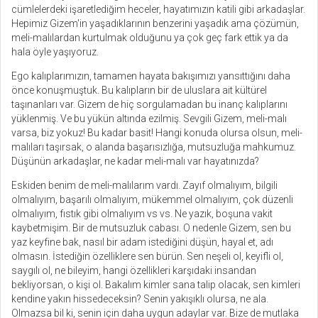
cümlelerdeki işaretlediğim heceler, hayatımızın katili gibi arkadaşlar.
Hepimiz Gizem'in yaşadıklarının benzerini yaşadık ama çözümün,
meli-malılardan kurtulmak olduğunu ya çok geç fark ettik ya da
hala öyle yaşıyoruz.
Ego kalıplarımızın, tamamen hayata bakışımızı yansıttığını daha
önce konuşmuştuk. Bu kalıpların bir de uluslara ait kültürel
taşınanları var. Gizem de hiç sorgulamadan bu inanç kalıplarını
yüklenmiş. Ve bu yükün altında ezilmiş. Sevgili Gizem, meli-malı
varsa, biz yokuz! Bu kadar basit! Hangi konuda olursa olsun, meli-
malıları taşırsak, o alanda başarısızlığa, mutsuzluğa mahkumuz.
Düşünün arkadaşlar, ne kadar meli-malı var hayatınızda?
Eskiden benim de meli-malılarım vardı. Zayıf olmalıyım, bilgili
olmalıyım, başarılı olmalıyım, mükemmel olmalıyım, çok düzenli
olmalıyım, fıstık gibi olmalıyım vs vs. Ne yazık, boşuna vakit
kaybetmişim. Bir de mutsuzluk cabası. O nedenle Gizem, sen bu
yaz keyfine bak, nasıl bir adam istediğini düşün, hayal et, adı
olmasın. İstediğin özelliklere sen bürün. Sen neşeli ol, keyifli ol,
saygılı ol, ne bileyim, hangi özellikleri karşıdaki insandan
bekliyorsan, o kişi ol. Bakalım kimler sana talip olacak, sen kimleri
kendine yakın hissedeceksin? Senin yakışıklı olursa, ne ala.
Olmazsa bil ki, senin için daha uygun adaylar var. Bize de mutlaka