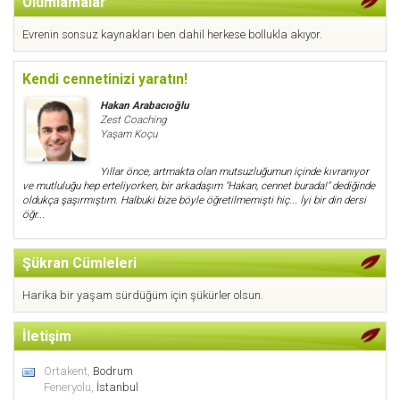
Olumlamalar
Evrenin sonsuz kaynakları ben dahil herkese bollukla akıyor.
Kendi cennetinizi yaratın!
Hakan Arabacıoğlu
Zest Coaching
Yaşam Koçu
Yıllar önce, artmakta olan mutsuzluğumun içinde kıvranıyor
ve mutluluğu hep erteliyorken, bir arkadaşım "Hakan, cennet burada!" dediğinde
oldukça şaşırmıştım. Halbuki bize böyle öğretilmemişti hiç... İyi bir din dersi
öğr...
Şükran Cümleleri
Harika bir yaşam sürdüğüm için şükürler olsun.
İletişim
Ortakent,
Bodrum
Feneryolu,
İstanbul