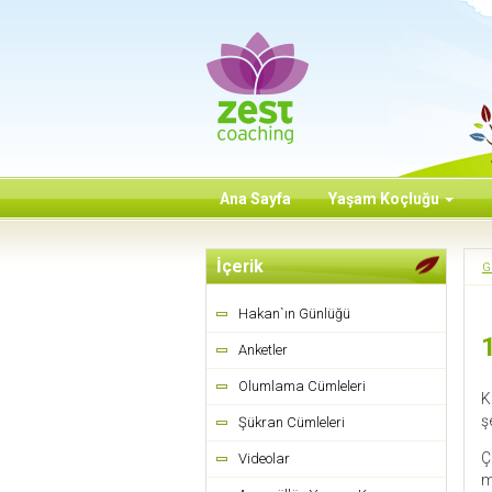
Ana Sayfa
Yaşam Koçluğu
İçerik
G
Hakan`ın Günlüğü
Anketler
Olumlama Cümleleri
K
ş
Şükran Cümleleri
Ç
Videolar
m