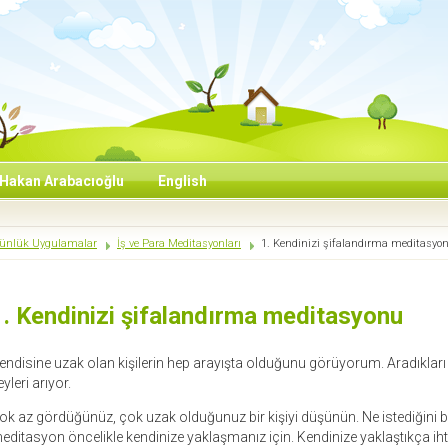
Hakan Arabacıoğlu
English
ünlük Uygulamalar
İş ve Para Meditasyonları
1. Kendinizi şifalandırma meditasyo
1. Kendinizi şifalandırma meditasyonu
endisine uzak olan kişilerin hep arayışta olduğunu görüyorum. Aradıkları 
eyleri arıyor.
ok az gördüğünüz, çok uzak olduğunuz bir kişiyi düşünün. Ne istediğini bi
editasyon öncelikle kendinize yaklaşmanız için. Kendinize yaklaştıkça ihtiy