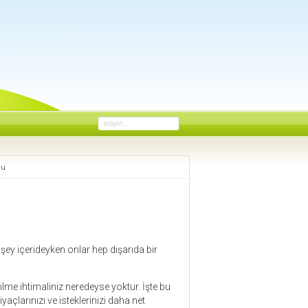
arayın...
nu
şey içerideyken onlar hep dışarıda bir
lme ihtimaliniz neredeyse yoktur. İşte bu
açlarınızı ve isteklerinizi daha net