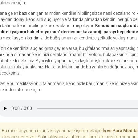
nlamanız için.
ana gelen bazı danışanlarımdan kendilerini bilinçsizce nasıl cezalandırdı
laydan dolayı kendisini suçluyor ve farkında olmadan kendini her gün cez
şi batınca kendini bilinçsizce cezalandırmış oluyor.
Kendisinin suçlu oldu
aliteli yaşamı hak etmiyorsun" dercesine kazandığı parayı hep elinde
u meditasyon kendinizi de bağışlamanızı, kendinize şefkatle yaklaşmanız
izin de kendinizi suçladığınız şeyler varsa, bu şifalandırmaları yapmadığı
arkında olmadan kendinizi cezalandırmanın bir yolunu bulacaksınız. İçinde
abote edeceksiniz. Aynı işleri yapan başka kişilerin işleri akarken farkınd
olunuzu tıkayacaksınız. Hatta ardından bir de bu yanlış bulduğunuz seçi
deceksiniz.
zetle bu meditasyon şifalanmanız, kendinizle barışmanız, kendinize yakın
zerinden atmanız için.
Bu meditasyonun uzun versiyonuna erişebilmek için
İş ve Para Medit
almanız gerekiyor. Satın aldıysanız, lütfen sol taraftaki giriş formundan