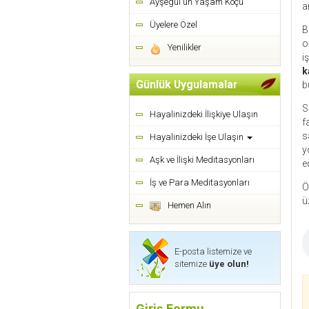
Ayşegül'ün Yaşam Koçu
a
Üyelere Özel
B
o
Yenilikler
i
k
Günlük Uygulamalar
b
S
Hayalinizdeki İlişkiye Ulaşın
f
s
Hayalinizdeki İşe Ulaşın
y
Aşk ve İlişki Meditasyonları
e
İş ve Para Meditasyonları
Ö
ü
Hemen Alın
E-posta listemize ve
sitemize
üye olun!
Giriş Formu