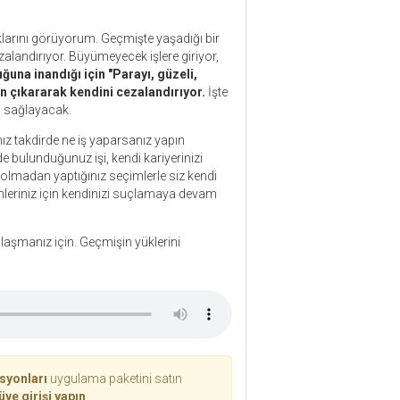
klarını görüyorum. Geçmişte yaşadığı bir
alandırıyor. Büyümeyecek işlere giriyor,
ğuna inandığı için "Parayı, güzeli,
n çıkararak kendini cezalandırıyor.
İşte
ı sağlayacak.
nız takdirde ne iş yaparsanız yapın
 bulunduğunuz işi, kendi kariyerinizi
a olmadan yaptığınız seçimlerle siz kendi
mleriniz için kendinizi suçlamaya devam
laşmanız için. Geçmişin yüklerini
asyonları
uygulama paketini satın
üye girişi yapın
.