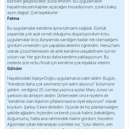
bile beni geliştirecektir; buna eminim. Bu uygulamanın
hayatımda yeni kapıları açacağını hissediyorum; çünkü bakış
açım değişti. Çok teşekkürler.
Fatma
Bu uygulamalar kendime ayna tutmamı sağladı. Günlük
yaşamda çok açık ve net olduğumu düşünüyordum ki bu
uygulamalar ile iç dünyamda sandığım kadar net olamadığımı
gördüm ve kendim için yapabileceklerimi öğrendim. Henüz tam
olarak çözümlemesem de artık kendime ulaşabilmem için bir
yolum var. Her gün biraz daha kendime yaklaşıyorum. Bu
nedenle size ve bu fırsat için kendime çok teşekkür ederim.
Gülsüm
Hayalinizdeki İlişkiye Doğru uygulamanızı satın aldım. Bugün,
"Kendinizi daha çok sevmeniz için adım atıyoruz" bölümüne
geldim. verdiğiniz 25 cümleyi yazınca açılan Mary Jones`un
şarkısını da dinleyim dedim. Dinlemeden önce niyetimi de
"kendimle olan ilişkimin şifalanmasına niyet ediyorum" olarak
koydum. Şarkıyı 3 kere dinledim. Üçünde de hiç planlamadığım
şekilde ağladım, hıçkırdım ve kendi çocuk halimi, bebekliğimi,
doğumumu, hatta ana rahmindeki halimi gördüm, hissetim.
Ağzımdan çıkan tekrarlayan cümleler ise, "özür dilerim, sen