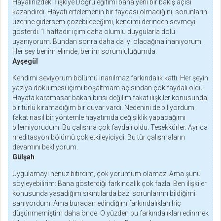
Hayalinizdeki İlişkiye Doğru eğitimi bana yeni bir bakış açısı
kazandırdı. Hayatı ertelemenin bir faydası olmadığını, sorunların
üzerine gidersem çözebileceğimi, kendimi derinden sevmeyi
gösterdi. 1 haftadır içim daha olumlu duygularla dolu
uyanıyorum. Bundan sonra daha da iyi olacağına inanıyorum.
Her şey benim elimde, benim sorumluluğumda.
Ayşegül
Kendimi seviyorum bölümü inanılmaz farkındalık kattı. Her şeyin
yazıya dökülmesi içimi boşaltmam açısından çok faydalı oldu.
Hayata karamasar bakan birisi değilim fakat ilişkiler konusunda
bir türlü kıramadığım bir duvar vardı. Nedenini de biliyordum
fakat nasıl bir yöntemle hayatımda değişiklik yapacağımı
bilemiyorudum. Bu çalışma çok faydalı oldu. Teşekkürler. Ayrıca
meditasyon bölümü çok etkileyiciydi. Bu tür çalışmaların
devamını bekliyorum.
Gülşah
Uygulamayı henüz bitirdim, çok yorumum olamaz. Ama şunu
söyleyebilirim: Bana gösterdiği farkındalık çok fazla. Ben ilişkiler
konusunda yaşadığım sıkıntılarda bazı sorunlarımı bildiğimi
sanıyordum. Ama buradan edindiğim farkındalıkları hiç
düşünmemiştim daha önce. O yüzden bu farkındalıkları edinmek