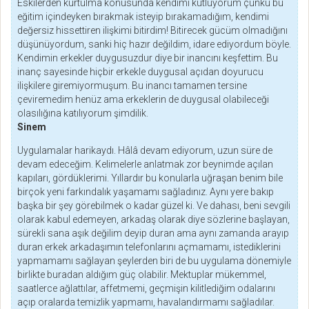
Eskilerden kurtulma konusunda kendimi kutluyorum çünkü bu
eğitim içindeyken bırakmak isteyip bırakamadığım, kendimi
değersiz hissettiren ilişkimi bitirdim! Bitirecek gücüm olmadığını
düşünüyordum, sanki hiç hazır değildim, idare ediyordum böyle.
Kendimin erkekler duygusuzdur diye bir inancını keşfettim. Bu
inanç sayesinde hiçbir erkekle duygusal açıdan doyurucu
ilişkilere giremiyormuşum. Bu inancı tamamen tersine
çeviremedim henüz ama erkeklerin de duygusal olabileceği
olasılığına katılıyorum şimdilik.
Sinem
Uygulamalar harikaydı. Hâlâ devam ediyorum, uzun süre de
devam edeceğim. Kelimelerle anlatmak zor beynimde açılan
kapıları, gördüklerimi. Yıllardır bu konularla uğraşan benim bile
birçok yeni farkındalık yaşamamı sağladınız. Aynı yere bakıp
başka bir şey görebilmek o kadar güzel ki. Ve dahası, beni sevgili
olarak kabul edemeyen, arkadaş olarak diye sözlerine başlayan,
sürekli sana aşık değilim deyip duran ama aynı zamanda arayıp
duran erkek arkadaşımın telefonlarını açmamamı, istediklerini
yapmamamı sağlayan şeylerden biri de bu uygulama dönemiyle
birlikte buradan aldığım güç olabilir. Mektuplar mükemmel,
saatlerce ağlattılar, affetmemi, geçmişin kilitlediğim odalarını
açıp oralarda temizlik yapmamı, havalandırmamı sağladılar.