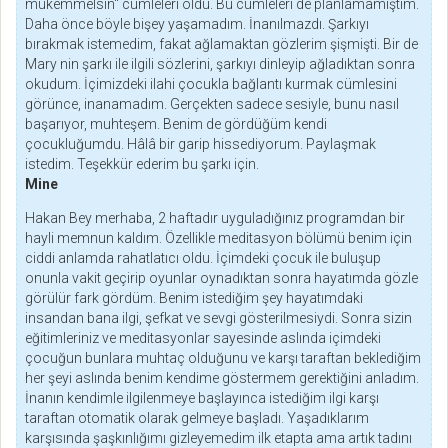
mükemmelsin" cümleleri oldu. Bu cümleleri de planlamamıştım.
Daha önce böyle bişey yaşamadım. İnanılmazdı. Şarkıyı
bırakmak istemedim, fakat ağlamaktan gözlerim şişmişti. Bir de
Mary nin şarkı ile ilgili sözlerini, şarkıyı dinleyip ağladıktan sonra
okudum. İçimizdeki ilahi çocukla bağlantı kurmak cümlesini
görünce, inanamadım. Gerçekten sadece sesiyle, bunu nasıl
başarıyor, muhteşem. Benim de gördüğüm kendi
çocukluğumdu. Hâlâ bir garip hissediyorum. Paylaşmak
istedim. Teşekkür ederim bu şarkı için.
Mine
Hakan Bey merhaba, 2 haftadır uyguladığınız programdan bir
hayli memnun kaldım. Özellikle meditasyon bölümü benim için
ciddi anlamda rahatlatıcı oldu. İçimdeki çocuk ile buluşup
onunla vakit geçirip oyunlar oynadıktan sonra hayatımda gözle
görülür fark gördüm. Benim istediğim şey hayatımdaki
insandan bana ilgi, şefkat ve sevgi gösterilmesiydi. Sonra sizin
eğitimleriniz ve meditasyonlar sayesinde aslında içimdeki
çocuğun bunlara muhtaç olduğunu ve karşı taraftan beklediğim
her şeyi aslında benim kendime göstermem gerektiğini anladım.
İnanın kendimle ilgilenmeye başlayınca istediğim ilgi karşı
taraftan otomatik olarak gelmeye başladı. Yaşadıklarım
karşısında şaşkınlığımı gizleyemedim ilk etapta ama artık tadını