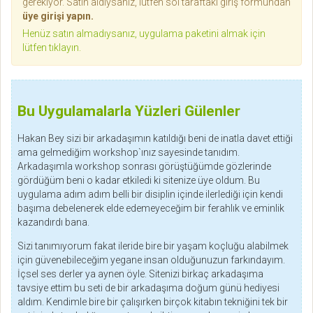
gerekiyor. Satın aldıysanız, lütfen sol taraftaki giriş formundan
üye girişi yapın.
Henüz satın almadıysanız, uygulama paketini almak için
lütfen tıklayın.
Bu Uygulamalarla Yüzleri Gülenler
Hakan Bey sizi bir arkadaşımın katıldığı beni de inatla davet ettiği
ama gelmediğim workshop`ınız sayesinde tanıdım.
Arkadaşımla workshop sonrası görüştüğümde gözlerinde
gördüğüm beni o kadar etkiledi ki sitenize üye oldum. Bu
uygulama adım adım belli bir disiplin içinde ilerlediği için kendi
başıma debelenerek elde edemeyeceğim bir ferahlık ve eminlik
kazandırdı bana.
Sizi tanımıyorum fakat ileride bire bir yaşam koçluğu alabilmek
için güvenebileceğim yegane insan olduğunuzun farkındayım.
İçsel ses derler ya aynen öyle. Sitenizi birkaç arkadaşıma
tavsiye ettim bu seti de bir arkadaşıma doğum günü hediyesi
aldım. Kendimle bire bir çalışırken birçok kitabın tekniğini tek bir