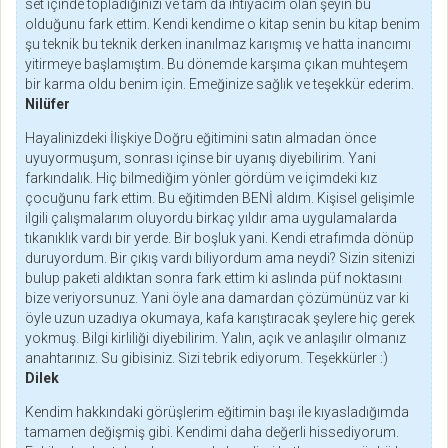
set içinde topladığınızı ve tam da ihtiyacım olan şeyin bu
olduğunu fark ettim. Kendi kendime o kitap senin bu kitap benim
şu teknik bu teknik derken inanılmaz karışmış ve hatta inancımı
yitirmeye başlamıştım. Bu dönemde karşıma çıkan muhteşem
bir karma oldu benim için. Emeğinize sağlık ve teşekkür ederim.
Nilüfer
Hayalinizdeki İlişkiye Doğru eğitimini satın almadan önce
uyuyormuşum, sonrası içinse bir uyanış diyebilirim. Yani
farkındalık. Hiç bilmediğim yönler gördüm ve içimdeki kız
çocuğunu fark ettim. Bu eğitimden BENİ aldım. Kişisel gelişimle
ilgili çalışmalarım oluyordu birkaç yıldır ama uygulamalarda
tıkanıklık vardı bir yerde. Bir boşluk yani. Kendi etrafımda dönüp
duruyordum. Bir çıkış vardı biliyordum ama neydi? Sizin sitenizi
bulup paketi aldıktan sonra fark ettim ki aslında püf noktasını
bize veriyorsunuz. Yani öyle ana damardan çözümünüz var ki
öyle uzun uzadıya okumaya, kafa karıştıracak şeylere hiç gerek
yokmuş. Bilgi kirliliği diyebilirim. Yalın, açık ve anlaşılır olmanız
anahtarınız. Su gibisiniz. Sizi tebrik ediyorum. Teşekkürler :)
Dilek
Kendim hakkındaki görüşlerim eğitimin başı ile kıyasladığımda
tamamen değişmiş gibi. Kendimi daha değerli hissediyorum.