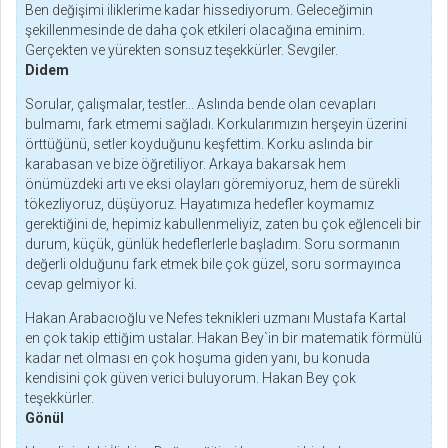
Ben değişimi iliklerime kadar hissediyorum. Geleceğimin
şekillenmesinde de daha çok etkileri olacağına eminim.
Gerçekten ve yürekten sonsuz teşekkürler. Sevgiler.
Didem
Sorular, çalışmalar, testler... Aslında bende olan cevapları
bulmamı, fark etmemi sağladı. Korkularımızın herşeyin üzerini
örttüğünü, setler koyduğunu keşfettim. Korku aslında bir
karabasan ve bize öğretiliyor. Arkaya bakarsak hem
önümüzdeki artı ve eksi olayları göremiyoruz, hem de sürekli
tökezliyoruz, düşüyoruz. Hayatımıza hedefler koymamız
gerektiğini de, hepimiz kabullenmeliyiz, zaten bu çok eğlenceli bir
durum, küçük, günlük hedeflerlerle başladım. Soru sormanın
değerli olduğunu fark etmek bile çok güzel, soru sormayınca
cevap gelmiyor ki.
Hakan Arabacıoğlu ve Nefes teknikleri uzmanı Mustafa Kartal
en çok takip ettiğim ustalar. Hakan Bey`in bir matematik förmülü
kadar net olması en çok hoşuma giden yanı, bu konuda
kendisini çok güven verici buluyorum. Hakan Bey çok
teşekkürler.
Gönül